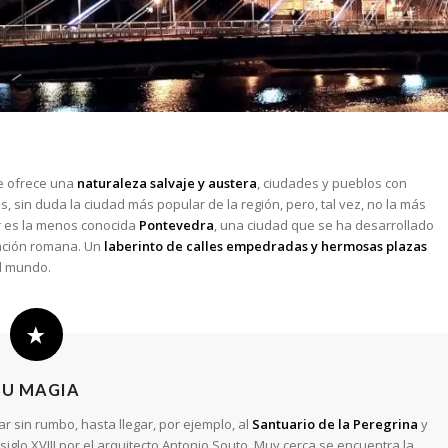
ue ofrece una
naturaleza salvaje y austera
, ciudades y pueblos con
 sin duda la ciudad más popular de la región, pero, tal vez, no la más
r es la menos conocida
Pontevedra
, una ciudad que se ha desarrollado
nación romana. Un
laberinto de calles empedradas y hermosas plazas
l mundo.
SU MAGIA
sin rumbo, hasta llegar, por ejemplo, al
Santuario de la Peregrina
y
iglo XVIII por el arquitecto Antonio Souto. Muy cerca se encuentra la