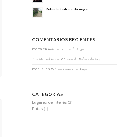
Ruta da Pedra e da Auga
COMENTARIOS RECIENTES
marta
en
Ruta da Pedra e da Auga
Jose Manuel Teijido
en
Ruta da Pedra e da Auga
manuel
en
Ruta da Pedra e da Auga
CATEGORÍAS
Lugares de Interés
(3)
Rutas
(1)