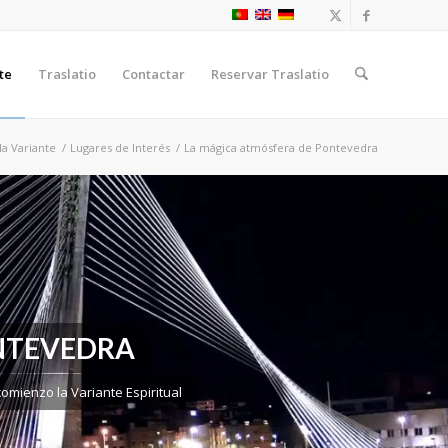
te
Traslatio
Contactar
Reservar Traslatio
a Variante
/
Lugares de Interés
/
La mágica atmósfera de Pontevedra
NTEVEDRA
comienzo la Variante Espiritual