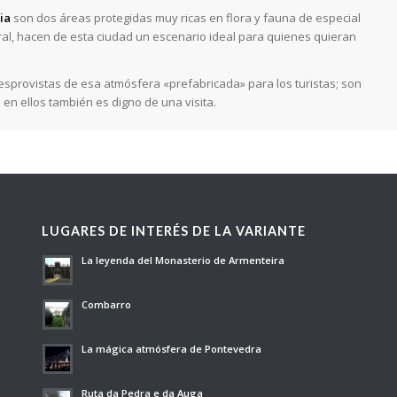
ia
son dos áreas protegidas muy ricas en flora y fauna de especial
oral, hacen de esta ciudad un escenario ideal para quienes quieran
desprovistas de esa atmósfera «prefabricada» para los turistas; son
 en ellos también es digno de una visita.
LUGARES DE INTERÉS DE LA VARIANTE
La leyenda del Monasterio de Armenteira
Combarro
La mágica atmósfera de Pontevedra
Ruta da Pedra e da Auga