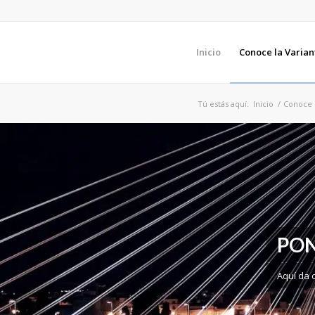
Inicio
Conoce la Varian
Tú estás aquí:
Inicio
/
Conoce l
PO
Aquí da 