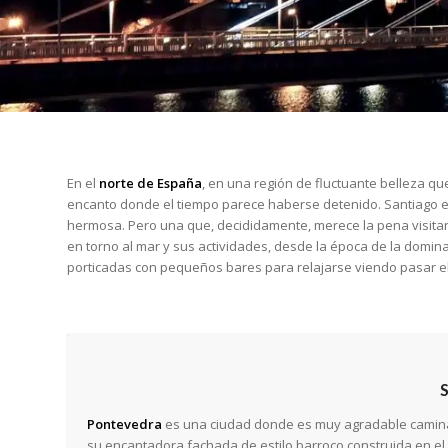
En el
norte de España
, en una región de fluctuante belleza q
encanto donde el tiempo parece haberse detenido. Santiago es,
hermosa. Pero una que, decididamente, merece la pena visita
en torno al mar y sus actividades, desde la época de la domi
porticadas con pequeños bares para relajarse viendo pasar e
Pontevedra
es una ciudad donde es muy agradable caminar 
su encantadora fachada de estilo barroco construida en el s