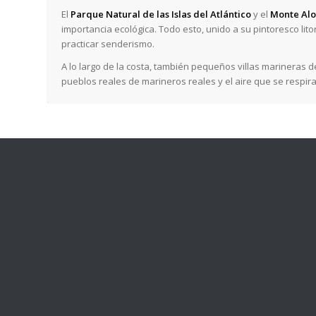
El
Parque Natural de las Islas del Atlántico
y el
Monte Alo
importancia ecológica. Todo esto, unido a su pintoresco lit
practicar senderismo.
A lo largo de la costa, también pequeños villas marineras 
pueblos reales de marineros reales y el aire que se respira